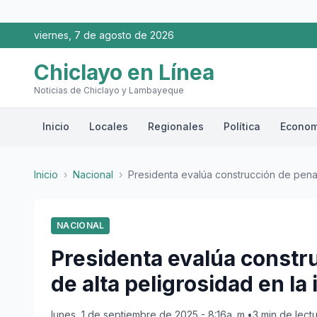
viernes, 7 de agosto de 2026
Chiclayo en Línea
Noticias de Chiclayo y Lambayeque
Inicio
Locales
Regionales
Política
Econom
Inicio
›
Nacional
›
Presidenta evalúa construcción de penal
NACIONAL
Presidenta evalúa constr
de alta peligrosidad en la 
lunes, 1 de septiembre de 2025 - 8:16a. m.
•
3 min de lect