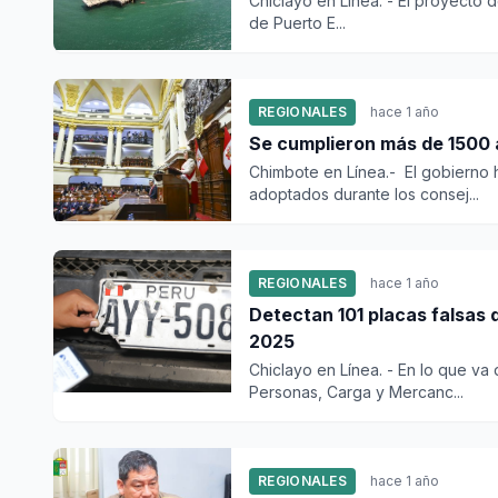
Chiclayo en Línea. - El proyecto 
de Puerto E...
REGIONALES
hace 1 año
Se cumplieron más de 1500 
Chimbote en Línea.- El gobierno
adoptados durante los consej...
REGIONALES
hace 1 año
Detectan 101 placas falsas 
2025
Chiclayo en Línea. - En lo que va
Personas, Carga y Mercanc...
REGIONALES
hace 1 año