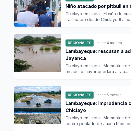
Niño atacado por pitbull en
Chiclayo en Línea.- El niño de cu
trasladado desde Chiclayo (Lamba
REGIONALES
hace 4 meses
Lambayeque: rescatan a adu
Jayanca
Chiclayo en Línea.- Momentos de 
un adulto mayor quedara atrap...
REGIONALES
hace 5 meses
Lambayeque: imprudencia ca
Chiclayo
Chiclayo en Línea.- Momentos de
centro poblado de Juana Ríos con