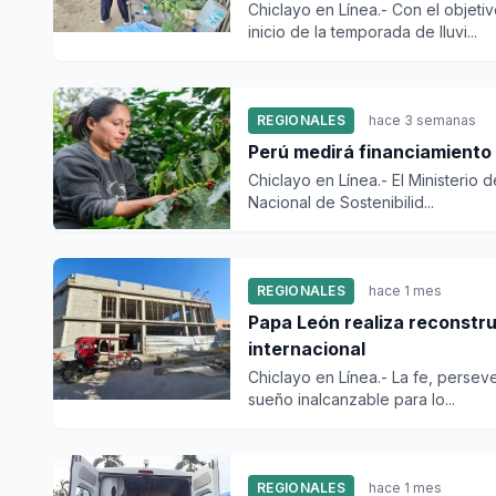
Chiclayo en Línea.- Con el objet
inicio de la temporada de lluvi...
REGIONALES
hace 3 semanas
Perú medirá financiamiento d
Chiclayo en Línea.- El Ministerio 
Nacional de Sostenibilid...
REGIONALES
hace 1 mes
Papa León realiza reconstru
internacional
Chiclayo en Línea.- La fe, persev
sueño inalcanzable para lo...
REGIONALES
hace 1 mes