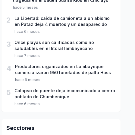
tragedia en el badén Juana Ríos en Chiclayo
hace 5 meses
2
La Libertad: caída de camioneta a un abismo
en Pataz deja 4 muertos y un desaparecido
hace 6 meses
3
Once playas son calificadas como no
saludables en el litoral lambayecano
hace 7 meses
4
Productores organizados en Lambayeque
comercializaron 950 toneladas de palta Hass
hace 6 meses
5
Colapso de puente deja incomunicado a centro
poblado de Chumbenique
hace 6 meses
Secciones