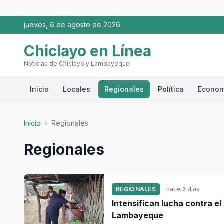
jueves, 6 de agosto de 2026
Chiclayo en Línea
Noticias de Chiclayo y Lambayeque
Inicio
Locales
Regionales
Política
Econom
Inicio
›
Regionales
Regionales
REGIONALES
hace 2 días
Intensifican lucha contra e
Lambayeque