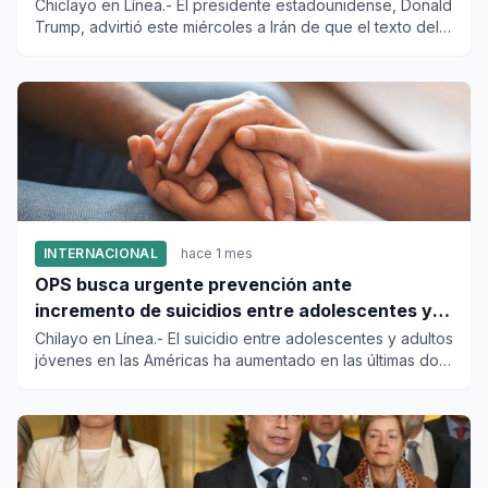
Chiclayo en Línea.- El presidente estadounidense, Donald
Trump, advirtió este miércoles a Irán de que el texto del
acuer...
INTERNACIONAL
hace 1 mes
OPS busca urgente prevención ante
incremento de suicidios entre adolescentes y
adultos en las Américas
Chilayo en Línea.- El suicidio entre adolescentes y adultos
jóvenes en las Américas ha aumentado en las últimas dos
déca...