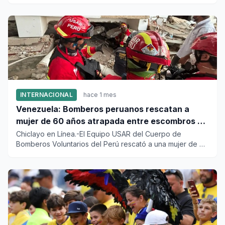
(CICPC) dio cuenta...
INTERNACIONAL
hace 1 mes
Venezuela: Bomberos peruanos rescatan a
mujer de 60 años atrapada entre escombros de
edificio en La Guaira
Chiclayo en Línea.-El Equipo USAR del Cuerpo de
Bomberos Voluntarios del Perú rescató a una mujer de 60
años, de entre l...