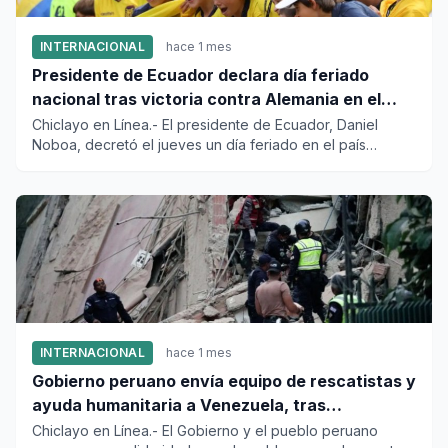
INTERNACIONAL
hace 1 mes
Presidente de Ecuador declara día feriado
nacional tras victoria contra Alemania en el
Mundial
Chiclayo en Línea.- El presidente de Ecuador, Daniel
Noboa, decretó el jueves un día feriado en el país
sudamericano, tr...
INTERNACIONAL
hace 1 mes
Gobierno peruano envía equipo de rescatistas y
ayuda humanitaria a Venezuela, tras
devastador terremoto
Chiclayo en Línea.- El Gobierno y el pueblo peruano