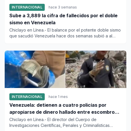
INTERNACIONAL
hace 3 semanas
Sube a 3,889 la cifra de fallecidos por el doble
sismo en Venezuela
Chiclayo en Línea.- El balance por el potente doble sismo
que sacudió Venezuela hace dos semanas subió a al
menos 3,889...
INTERNACIONAL
hace 1 mes
Venezuela: detienen a cuatro policías por
apropiarse de dinero hallado entre escombros
de viviendas colapsadas en La Guaira
Chiclayo en Línea.- El director del Cuerpo de
Investigaciones Científicas, Penales y Criminalísticas