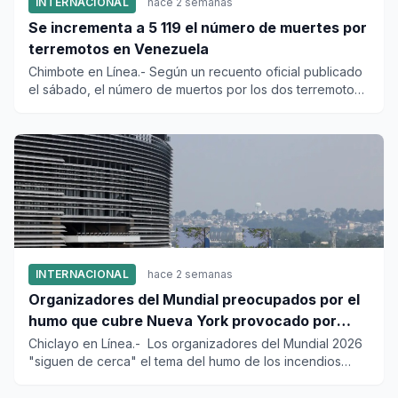
INTERNACIONAL
hace 2 semanas
Se incrementa a 5 119 el número de muertes por
terremotos en Venezuela
Chimbote en Línea.- Según un recuento oficial publicado
el sábado, el número de muertos por los dos terremotos
que azota...
INTERNACIONAL
hace 2 semanas
Organizadores del Mundial preocupados por el
humo que cubre Nueva York provocado por
incendios forestales en Canadá
Chiclayo en Línea.- Los organizadores del Mundial 2026
"siguen de cerca" el tema del humo de los incendios
forestales e...