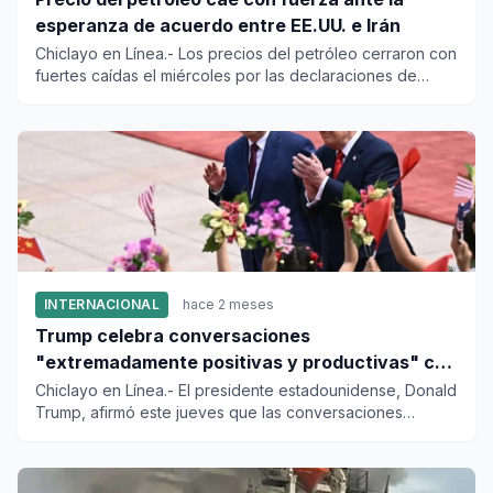
esperanza de acuerdo entre EE.UU. e Irán
Chiclayo en Línea.- Los precios del petróleo cerraron con
fuertes caídas el miércoles por las declaraciones de
Donald Tr...
INTERNACIONAL
hace 2 meses
Trump celebra conversaciones
"extremadamente positivas y productivas" con
Xi Jinping
Chiclayo en Línea.- El presidente estadounidense, Donald
Trump, afirmó este jueves que las conversaciones
sostenidas con...