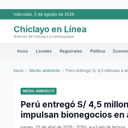
miércoles, 5 de agosto de 2026
Chiclayo en Línea
Noticias de Chiclayo y Lambayeque
Inicio
Locales
Regionales
Política
Econom
Inicio
›
Medio ambiente
›
Perú entregó S/ 4,5 millones a e
MEDIO AMBIENTE
Perú entregó S/ 4,5 mill
impulsan bionegocios en 
jueves, 23 de abril de 2026 - 11:10p. m.
•
3 min de lectura