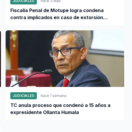
JUDICIALES
hace 3 días
Fiscalía Penal de Motupe logra condena
contra implicados en caso de extorsión
vinculado a "Los Pulpos"
JUDICIALES
hace 1 semana
TC anula proceso que condenó a 15 años a
expresidente Ollanta Humala