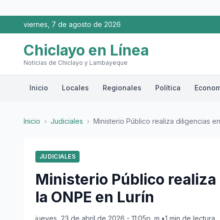
viernes, 7 de agosto de 2026
Chiclayo en Línea
Noticias de Chiclayo y Lambayeque
Inicio
Locales
Regionales
Política
Econom
Inicio
›
Judiciales
›
Ministerio Público realiza diligencias en
JUDICIALES
Ministerio Público realiza
la ONPE en Lurín
jueves, 23 de abril de 2026 - 11:05p. m.
•
1 min de lectura