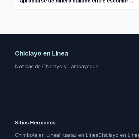
apropiarse de dinero hallado entre escombros
de viviendas colapsadas en La Guaira
Chiclayo en Línea
Noticias de Chiclayo y Lambayeque
Sitios Hermanos
Chimbote en Línea
Huaraz en Línea
Chiclayo en Líne