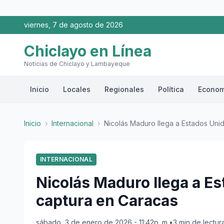
viernes, 7 de agosto de 2026
Chiclayo en Línea
Noticias de Chiclayo y Lambayeque
Inicio
Locales
Regionales
Política
Econom
Inicio
›
Internacional
›
Nicolás Maduro llega a Estados Unido
INTERNACIONAL
Nicolás Maduro llega a Es
captura en Caracas
sábado, 3 de enero de 2026 - 11:42p. m.
•
3 min de lectur