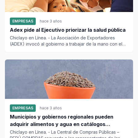
EMPRESAS
hace 3 años
Adex pide al Ejecutivo priorizar la salud pública
Chiclayo en Línea. - La Asociación de Exportadores
(ADEX) invocó al gobierno a trabajar de la mano con el
sector privado...
EMPRESAS
hace 3 años
Municipios y gobiernos regionales pueden
adquirir alimentos y agua en catálogos
electrónicos para atender emergencias
Chiclayo en Línea. - La Central de Compras Públicas –