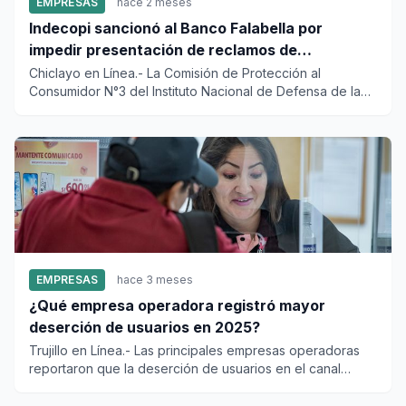
EMPRESAS
hace 2 meses
Indecopi sancionó al Banco Falabella por
impedir presentación de reclamos de
consumidores
Chiclayo en Línea.- La Comisión de Protección al
Consumidor N°3 del Instituto Nacional de Defensa de la
Competencia y de...
EMPRESAS
hace 3 meses
¿Qué empresa operadora registró mayor
deserción de usuarios en 2025?
Trujillo en Línea.- Las principales empresas operadoras
reportaron que la deserción de usuarios en el canal
presencial,...