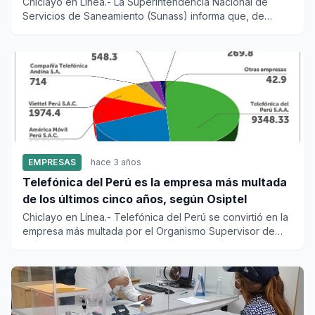
zonas afectadas por lluvias
Chiclayo en Línea.- La Superintendencia Nacional de
Servicios de Saneamiento (Sunass) informa que, de
manera excepcional...
EMPRESAS
hace 3 años
Telefónica del Perú es la empresa más multada
de los últimos cinco años, según Osiptel
Chiclayo en Línea.- Telefónica del Perú se convirtió en la
empresa más multada por el Organismo Supervisor de
Inver...