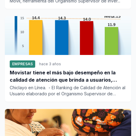
Móvil, herramienta del Organismo Supervisor de Inver...
EMPRESAS
hace 3 años
Movistar tiene el más bajo desempeño en la
calidad de atención que brinda a usuarios,
según Osiptel
Chiclayo en Línea. - El Ranking de Calidad de Atención al
Usuario elaborado por el Organismo Supervisor de
Inversi...