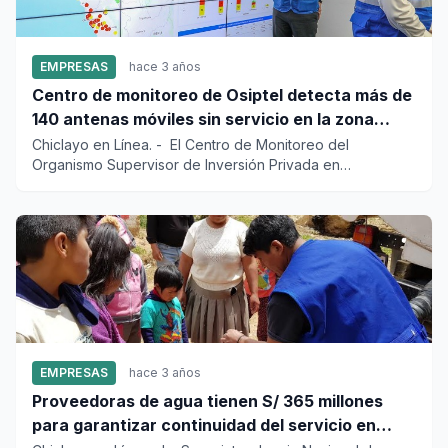
EMPRESAS
hace 3 años
Centro de monitoreo de Osiptel detecta más de
140 antenas móviles sin servicio en la zona
norte del país
Chiclayo en Línea. - El Centro de Monitoreo del
Organismo Supervisor de Inversión Privada en
Telecomunicaciones (O...
EMPRESAS
hace 3 años
Proveedoras de agua tienen S/ 365 millones
para garantizar continuidad del servicio en