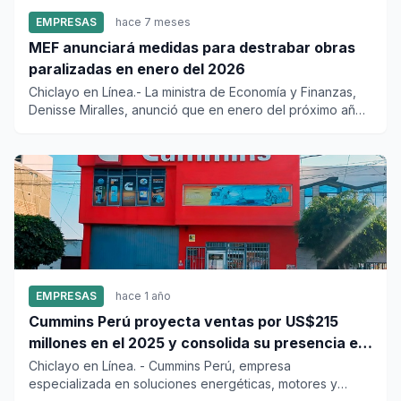
EMPRESAS
hace 7 meses
MEF anunciará medidas para destrabar obras
paralizadas en enero del 2026
Chiclayo en Línea.- La ministra de Economía y Finanzas,
Denisse Miralles, anunció que en enero del próximo año
se dictar...
EMPRESAS
hace 1 año
Cummins Perú proyecta ventas por US$215
millones en el 2025 y consolida su presencia en
el país
Chiclayo en Línea. - Cummins Perú, empresa
especializada en soluciones energéticas, motores y