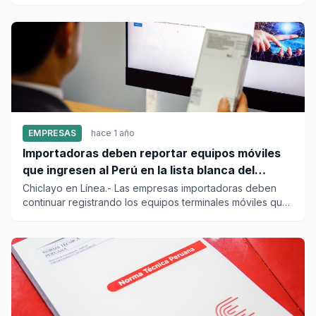
generación, proyecta...
EMPRESAS
hace 1 año
Importadoras deben reportar equipos móviles
que ingresen al Perú en la lista blanca del
Registro Nacional
Chiclayo en Línea.- Las empresas importadoras deben
continuar registrando los equipos terminales móviles que
ingres...