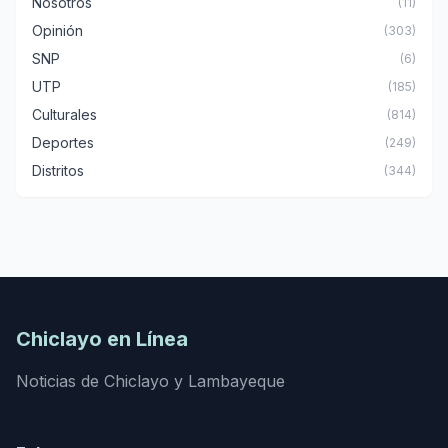
Nosotros
(11)
Opinión
(303)
SNP
(6)
UTP
(185)
Culturales
(814)
Deportes
(249)
Distritos
(344)
Chiclayo en Línea
Noticias de Chiclayo y Lambayeque