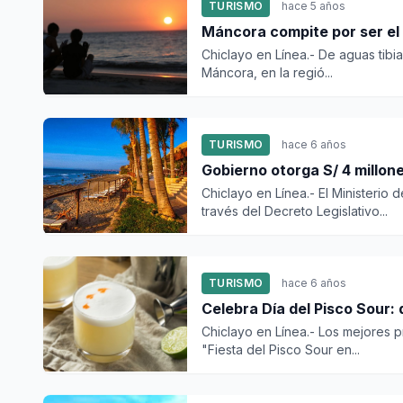
TURISMO
hace 5 años
Máncora compite por ser el
Chiclayo en Línea.- De aguas tibia
Máncora, en la regió...
TURISMO
hace 6 años
Gobierno otorga S/ 4 millo
Chiclayo en Línea.- El Ministerio
través del Decreto Legislativo...
TURISMO
hace 6 años
Celebra Día del Pisco Sour:
Chiclayo en Línea.- Los mejores p
"Fiesta del Pisco Sour en...