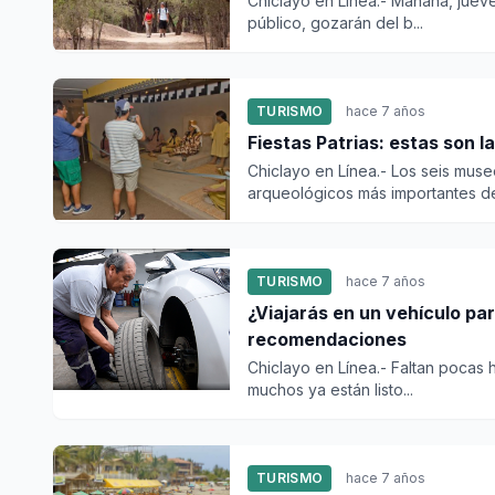
Chiclayo en Línea.- Mañana, jueve
público, gozarán del b...
TURISMO
hace 7 años
Fiestas Patrias: estas son 
Chiclayo en Línea.- Los seis mu
arqueológicos más importantes de 
TURISMO
hace 7 años
¿Viajarás en un vehículo par
recomendaciones
Chiclayo en Línea.- Faltan pocas h
muchos ya están listo...
TURISMO
hace 7 años