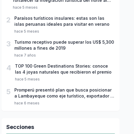
fortalecer la integración turística del norte al
sur del país
hace 5 meses
2
Paraísos turísticos insulares: estas son las
islas peruanas ideales para visitar en verano
hace 5 meses
3
Turismo receptivo puede superar los US$ 5,300
millones a fines de 2019
hace 7 años
4
TOP 100 Green Destinations Stories: conoce
las 4 joyas naturales que recibieron el premio
hace 5 meses
5
Promperú presentó plan que busca posicionar
a Lambayeque como eje turístico, exportador e
inversiones
hace 6 meses
Secciones