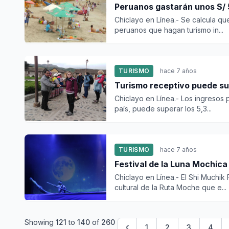
Peruanos gastarán unos S/ 5
Chiclayo en Línea.- Se calcula q
peruanos que hagan turismo in...
TURISMO
hace 7 años
Turismo receptivo puede sup
Chiclayo en Línea.- Los ingresos p
país, puede superar los 5,3...
TURISMO
hace 7 años
Festival de la Luna Mochica
Chiclayo en Línea.- El Shi Muchik
cultural de la Ruta Moche que e...
Showing
121
to
140
of
260
1
2
3
4