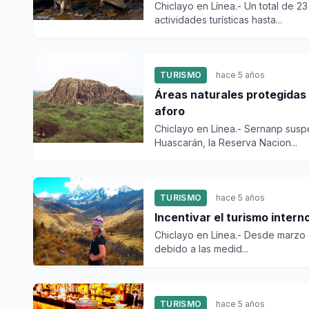
​Chiclayo en Línea.- Un total de 
actividades turísticas hasta...
TURISMO
hace 5 años
Áreas naturales protegidas 
aforo
Chiclayo en Línea.- Sernanp suspe
Huascarán, la Reserva Nacion...
TURISMO
hace 5 años
Incentivar el turismo inter
Chiclayo en Línea.- Desde marzo de
debido a las medid...
TURISMO
hace 5 años