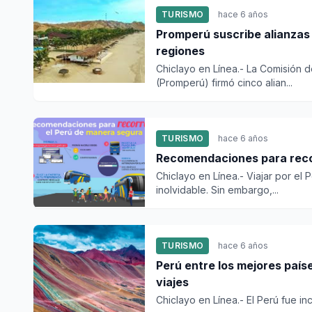
TURISMO
hace 6 años
Promperú suscribe alianzas 
regiones
Chiclayo en Línea.- La Comisión d
(Promperú) firmó cinco alian...
TURISMO
hace 6 años
Recomendaciones para recor
Chiclayo en Línea.- Viajar por el 
inolvidable. Sin embargo,...
TURISMO
hace 6 años
Perú entre los mejores paíse
viajes
Chiclayo en Línea.- El Perú fue inc