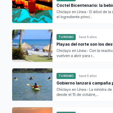
Cóctel Bicentenario: la bebi
Chiclayo en Línea.- El árbol de l
el ingrediente princi...
TURISMO
hace 5 años
Playas del norte son los des
Chiclayo en Línea.- Con la reactiv
vuelven a abrir para r...
TURISMO
hace 5 años
Gobierno lanzará campaña pa
Chiclayo en Línea.- La ministra d
desde el 15 de octubre,...