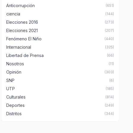
Anticorrupción
(651)
ciencia
(144)
Elecciones 2016
(273)
Elecciones 2021
(207)
Fenómeno El Niño
(440)
Internacional
(325)
Libertad de Prensa
(66)
Nosotros
(11)
Opinión
(303)
SNP
(6)
UTP
(185)
Culturales
(814)
Deportes
(249)
Distritos
(344)