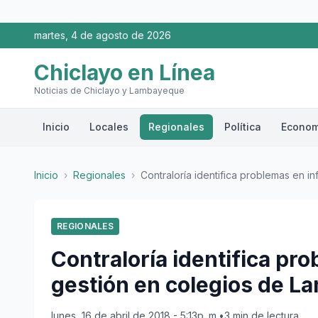
martes, 4 de agosto de 2026
Chiclayo en Línea
Noticias de Chiclayo y Lambayeque
Inicio
Locales
Regionales
Política
Econom
Inicio
›
Regionales
›
Contraloría identifica problemas en infr
REGIONALES
Contraloría identifica pr
gestión en colegios de 
lunes, 16 de abril de 2018 - 5:13p. m.
•
3 min de lectura