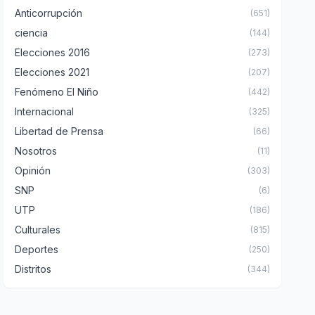
Anticorrupción
(651)
ciencia
(144)
Elecciones 2016
(273)
Elecciones 2021
(207)
Fenómeno El Niño
(442)
Internacional
(325)
Libertad de Prensa
(66)
Nosotros
(11)
Opinión
(303)
SNP
(6)
UTP
(186)
Culturales
(815)
Deportes
(250)
Distritos
(344)