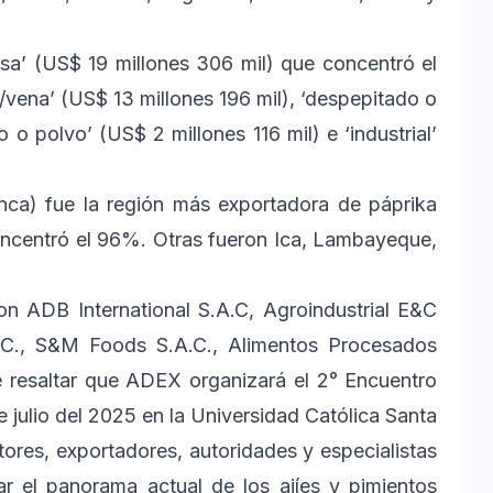
a’ (US$ 19 millones 306 mil) que concentró el
/vena’ (US$ 13 millones 196 mil), ‘despepitado o
o polvo’ (US$ 2 millones 116 mil) e ‘industrial’
nca) fue la región más exportadora de páprika
oncentró el 96%. Otras fueron Ica, Lambayeque,
on ADB International S.A.C, Agroindustrial E&C
.C., S&M Foods S.A.C., Alimentos Procesados
e resaltar que ADEX organizará el 2° Encuentro
 julio del 2025 en la Universidad Católica Santa
ores, exportadores, autoridades y especialistas
zar el panorama actual de los ajíes y pimientos