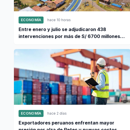
ECONOMÍA
hace 10 horas
Entre enero y julio se adjudicaron 438
intervenciones por más de S/ 6700 millones
mediante OxI
ECONOMÍA
hace 2 días
Exportadores peruanos enfrentan mayor
presión por alza de fletes y nuevos costos