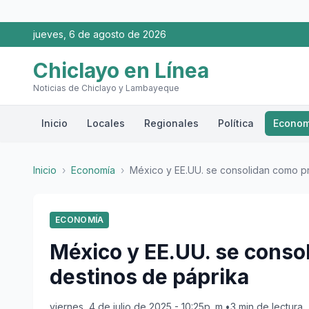
jueves, 6 de agosto de 2026
Chiclayo en Línea
Noticias de Chiclayo y Lambayeque
Inicio
Locales
Regionales
Política
Econom
Inicio
›
Economía
›
México y EE.UU. se consolidan como pri
ECONOMÍA
México y EE.UU. se conso
destinos de páprika
viernes, 4 de julio de 2025 - 10:25p. m.
•
3 min de lectura