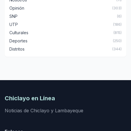
Opinión
(303)
SNP
(6)
UTP
(186)
Culturales
(815)
Deportes
(250)
Distritos
(344)
Chiclayo en Línea
Noticias de Chiclayo y Lambayeque