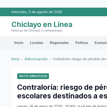
miércoles, 5 de agosto de 2026
Chiclayo en Línea
Noticias de Chiclayo y Lambayeque
Inicio
Locales
Regionales
Política
Econom
Inicio
›
Anticorrupción
›
Contraloría: riesgo de pérdida de 
ANTICORRUPCIÓN
Contraloría: riesgo de pé
escolares destinados a e
jueves, 14 de mayo de 2026 - 10:40p. m.
•
4 min de lectur