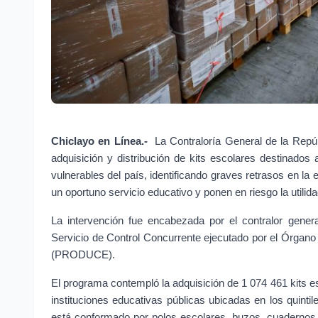
Chiclayo en Línea.-
 La Contraloría General de la Repúb
adquisición y distribución de kits escolares destinados 
vulnerables del país, identificando graves retrasos en l
un oportuno servicio educativo y ponen en riesgo la utilid
La intervención fue encabezada por el contralor genera
Servicio de Control Concurrente ejecutado por el Órgano d
(PRODUCE).
El programa contempló la adquisición de 1 074 461 kits e
instituciones educativas públicas ubicadas en los quinti
está conformado por polos escolares, buzos, cuadernos y 