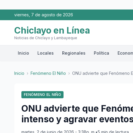
viernes, 7 de agosto de 2026
Chiclayo en Línea
Noticias de Chiclayo y Lambayeque
Inicio
Locales
Regionales
Política
Econom
Inicio
›
Fenómeno El Niño
›
ONU advierte que Fenómeno El N
FENÓMENO EL NIÑO
ONU advierte que Fenómen
intenso y agravar eventos
martes, 2 de junio de 2026 - 3:38p. m.
•
5 min de lectura